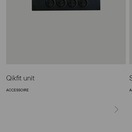
Qikfit unit
ACCESSOIRE
A
SUIVANT