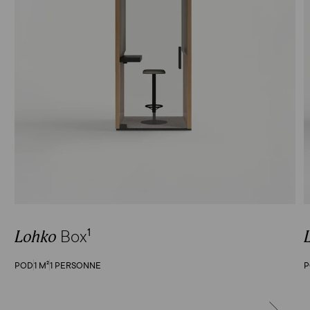
Box
1
Lohko
POD
1 M²
1 PERSONNE
SUIVANT