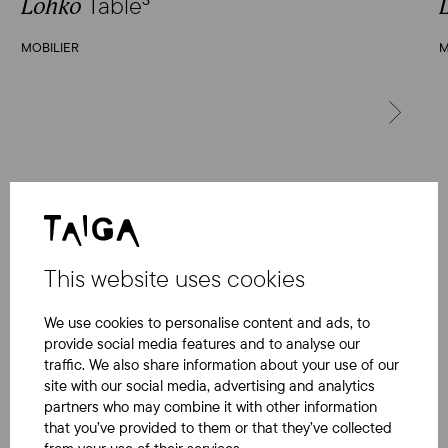
Table
Lohko
MOBILIER
M
SUIVANT
La rencontre de la forme et
de la fonctionnalité
This website uses cookies
Taiga Forma réinvente l’aménagement du bureau
We use cookies to personalise content and ads, to
contemporain. En associant modules acoustiques et
provide social media features and to analyse our
structures architecturales telles que des pergolas, il façonne
traffic. We also share information about your use of our
des espaces flexibles où concentration, connexion et
site with our social media, advertising and analytics
collaboration trouvent naturellement leur place.
partners who may combine it with other information
that you’ve provided to them or that they’ve collected
Guidé par l’esthétique nordique, Forma insuffle clarté, fluidité