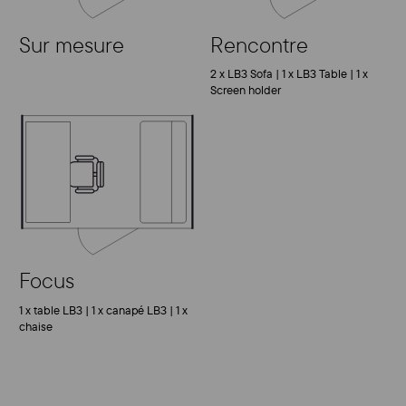
Sur mesure
Rencontre
2 x LB3 Sofa
| 1
x LB3 Table
| 1
x
Screen holder
Focus
1 x table LB3 | 1 x canapé LB3 | 1 x
chaise