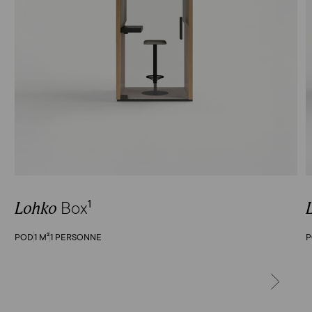
Box
1
Lohko
POD
1 M²
1 PERSONNE
SUIVANT