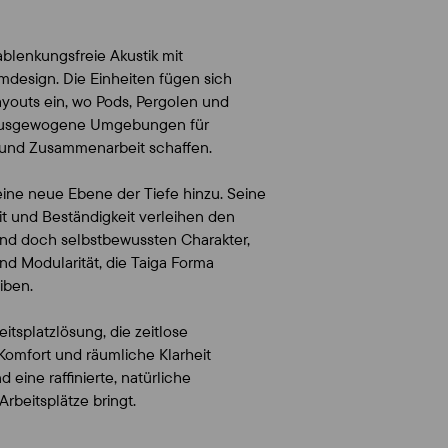
blenkungsfreie Akustik mit
esign. Die Einheiten fügen sich
ayouts ein, wo Pods, Pergolen und
usgewogene Umgebungen für
 und Zusammenarbeit schaffen.
eine neue Ebene der Tiefe hinzu. Seine
t und Beständigkeit verleihen den
nd doch selbstbewussten Charakter,
und Modularität, die Taiga Forma
iben.
eitsplatzlösung, die zeitlose
 Komfort und räumliche Klarheit
 eine raffinierte, natürliche
beitsplätze bringt.