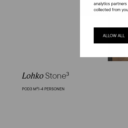
analytics partners
collected from your
ALLOW ALL
Stone
3
Lohko
POD
3 M²
1-4 PERSONEN