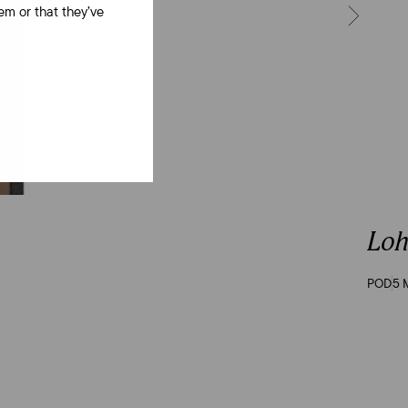
em or that they’ve
NÄCHSTE
Lo
POD
5 