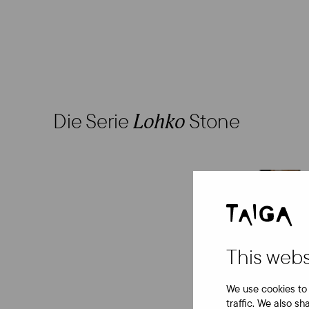
Die Serie
Stone
Lohko
This webs
We use cookies to 
traffic. We also sh