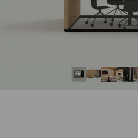
01
02
03
04