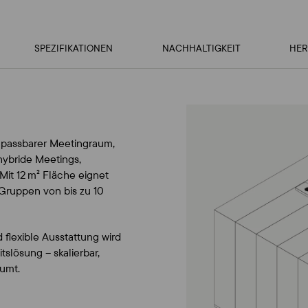
SPEZIFIKATIONEN
NACHHALTIGKEIT
HER
anpassbarer Meetingraum,
hybride Meetings,
it 12 m² Fläche eignet
 Gruppen von bis zu 10
flexible Ausstattung wird
itslösung – skalierbar,
umt.