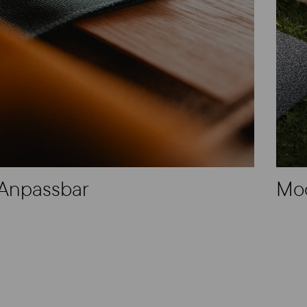
Anpassbar
Mod